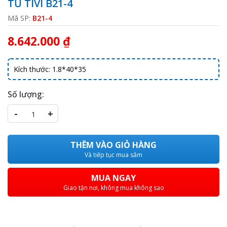
TỦ TIVI B21-4
Mã SP:
B21-4
8.642.000 ₫
Kích thước: 1.8*40*35
Số lượng:
-
+
THÊM VÀO GIỎ HÀNG
Và tiếp tục mua sắm
MUA NGAY
Giao tận nơi, không mua không sao