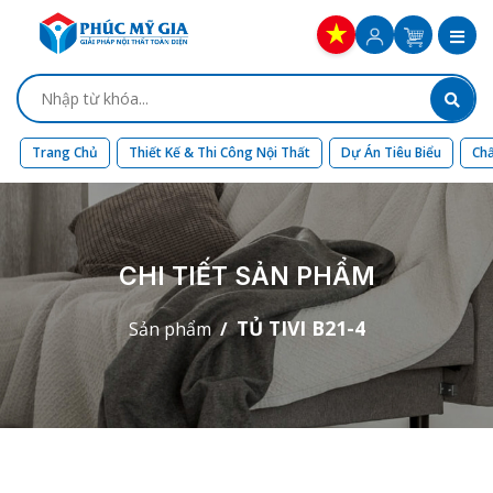
Trang Chủ
Thiết Kế & Thi Công Nội Thất
Dự Án Tiêu Biểu
Chấ
CHI TIẾT SẢN PHẨM
TỦ TIVI B21-4
Sản phẩm