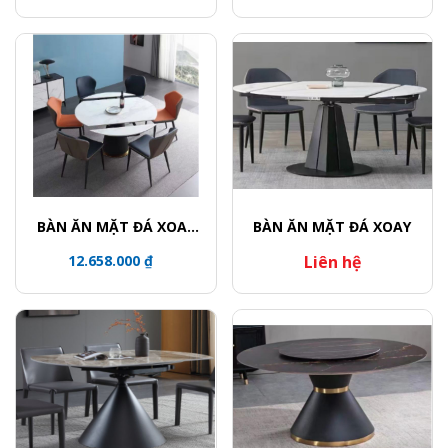
BÀN ĂN MẶT ĐÁ XOAY
BÀN ĂN MẶT ĐÁ XOAY
TRÒN / CHÂN BÀN KHỐI
12.658.000 ₫
Liên hệ
TRỤ VIỀN VÀNG