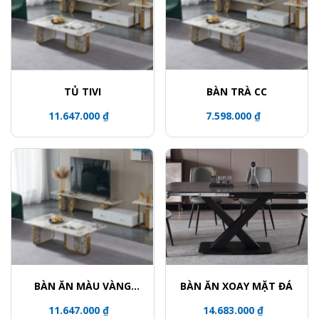
TỦ TIVI
BÀN TRÀ CC
11.647.000 ₫
7.598.000 ₫
BÀN ĂN MÀU VÀNG
BÀN ĂN XOAY MẶT ĐÁ
ĐỒNG
11.647.000 ₫
14.683.000 ₫