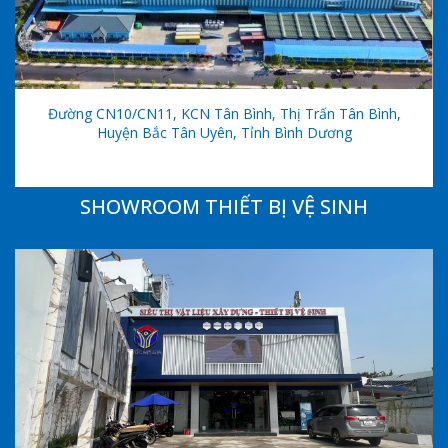
Đường CN10/CN11, KCN Tân Bình, Thị Trấn Tân Bình,
Huyện Bắc Tân Uyên, Tỉnh Bình Dương
SHOWROOM THIẾT BỊ VỆ SINH