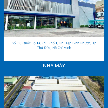
Số 39, Quốc Lộ 1A,khu Phố 1, Ph Hiệp Bình Phước, Tp
Thủ Đức, Hồ Chí Minh
NHÀ MÁY