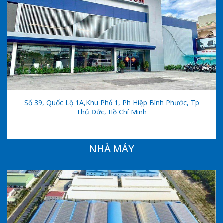
Số 39, Quốc Lộ 1A,khu Phố 1, Ph Hiệp Bình Phước, Tp
Thủ Đức, Hồ Chí Minh
NHÀ MÁY