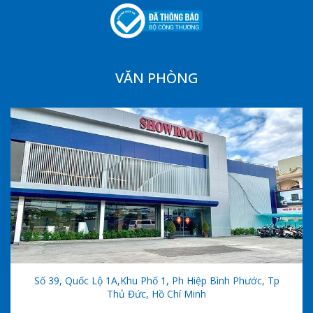
VĂN PHÒNG
Số 39, Quốc Lộ 1A,khu Phố 1, Ph Hiệp Bình Phước, Tp
Thủ Đức, Hồ Chí Minh