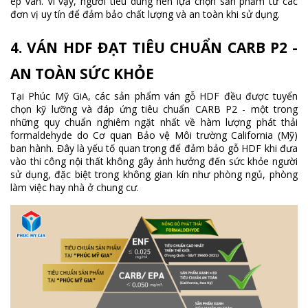
ép ván. Vì vậy, người tiêu dùng nên lựa chọn sản phẩm từ các
đơn vị uy tín để đảm bảo chất lượng và an toàn khi sử dụng.
4. VÁN HDF ĐẠT TIÊU CHUẨN CARB P2 -
AN TOÀN SỨC KHỎE
Tại Phúc Mỹ GiA, các sản phẩm ván gỗ HDF đều được tuyển
chọn kỹ lưỡng và đáp ứng tiêu chuẩn CARB P2 - một trong
những quy chuẩn nghiêm ngặt nhất về hàm lượng phát thải
formaldehyde do Cơ quan Bảo vệ Môi trường California (Mỹ)
ban hành. Đây là yếu tố quan trọng để đảm bảo gỗ HDF khi đưa
vào thi công nội thất không gây ảnh hưởng đến sức khỏe người
sử dụng, đặc biệt trong không gian kín như phòng ngủ, phòng
làm việc hay nhà ở chung cư.