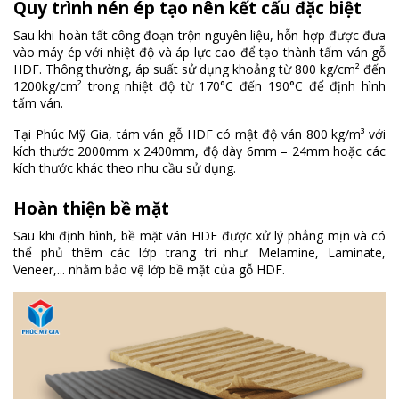
Quy trình nén ép tạo nên kết cấu đặc biệt
Sau khi hoàn tất công đoạn trộn nguyên liệu, hỗn hợp được đưa
vào máy ép với nhiệt độ và áp lực cao để tạo thành tấm ván gỗ
HDF. Thông thường, áp suất sử dụng khoảng từ 800 kg/cm² đến
1200kg/cm² trong nhiệt độ từ 170°C đến 190°C để định hình
tấm ván.
Tại Phúc Mỹ Gia, tám ván gỗ HDF có mật độ ván 800 kg/m³ với
kích thước 2000mm x 2400mm, độ dày 6mm – 24mm hoặc các
kích thước khác theo nhu cầu sử dụng.
Hoàn thiện bề mặt
Sau khi định hình, bề mặt ván HDF được xử lý phẳng mịn và có
thể phủ thêm các lớp trang trí như: Melamine, Laminate,
Veneer,... nhằm bảo vệ lớp bề mặt của gỗ HDF.