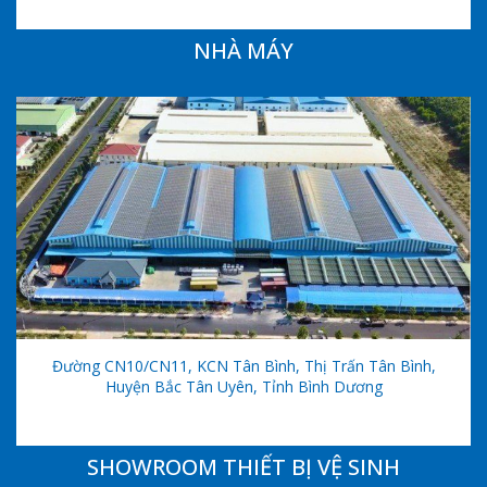
NHÀ MÁY
Đường CN10/CN11, KCN Tân Bình, Thị Trấn Tân Bình,
Huyện Bắc Tân Uyên, Tỉnh Bình Dương
SHOWROOM THIẾT BỊ VỆ SINH