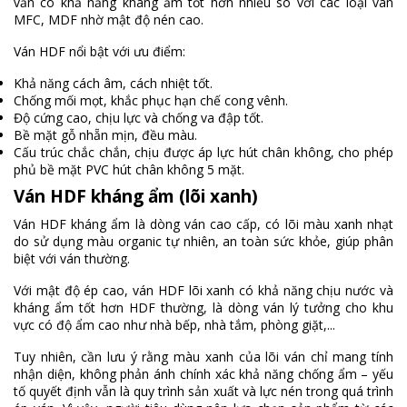
vẫn có khả năng kháng ẩm tốt hơn nhiều so với các loại ván
MFC, MDF nhờ mật độ nén cao.
Ván HDF nổi bật với ưu điểm:
Khả năng cách âm, cách nhiệt tốt.
Chống mối mọt, khắc phục hạn chế cong vênh.
Độ cứng cao, chịu lực và chống va đập tốt.
Bề mặt gỗ nhẵn mịn, đều màu.
Cấu trúc chắc chắn, chịu được áp lực hút chân không, cho phép
phủ bề mặt PVC hút chân không 5 mặt.
Ván HDF kháng ẩm (lõi xanh)
Ván HDF kháng ẩm là dòng ván cao cấp, có lõi màu xanh nhạt
do sử dụng màu organic tự nhiên, an toàn sức khỏe, giúp phân
biệt với ván thường.
Với mật độ ép cao, ván HDF lõi xanh có khả năng chịu nước và
kháng ẩm tốt hơn HDF thường, là dòng ván lý tưởng cho khu
vực có độ ẩm cao như nhà bếp, nhà tắm, phòng giặt,...
Tuy nhiên, cần lưu ý rằng màu xanh của lõi ván chỉ mang tính
nhận diện, không phản ánh chính xác khả năng chống ẩm – yếu
tố quyết định vẫn là quy trình sản xuất và lực nén trong quá trình