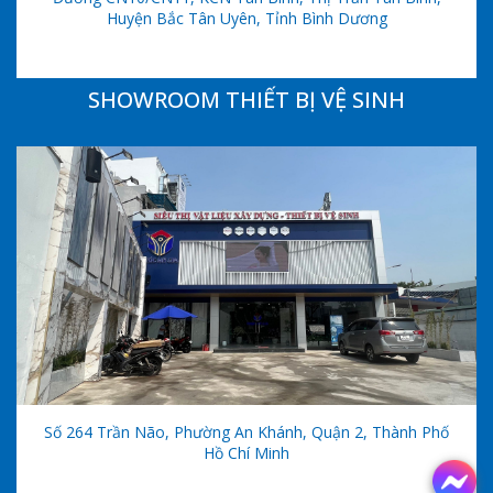
Huyện Bắc Tân Uyên, Tỉnh Bình Dương
SHOWROOM THIẾT BỊ VỆ SINH
Số 264 Trần Não, Phường An Khánh, Quận 2, Thành Phố
Hồ Chí Minh