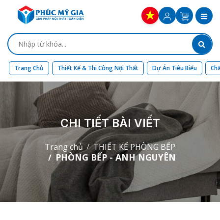
Trang Chủ
Thiết Kế & Thi Công Nội Thất
Dự Án Tiêu Biểu
Chấ
CHI TIẾT BÀI VIẾT
Trang chủ
THIẾT KẾ PHÒNG BẾP
PHÒNG BẾP - ANH NGUYÊN