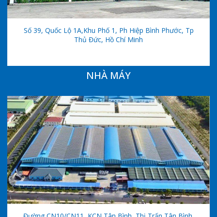
Số 39, Quốc Lộ 1A,khu Phố 1, Ph Hiệp Bình Phước, Tp
Thủ Đức, Hồ Chí Minh
NHÀ MÁY
Đường CN10/CN11, KCN Tân Bình, Thị Trấn Tân Bình,