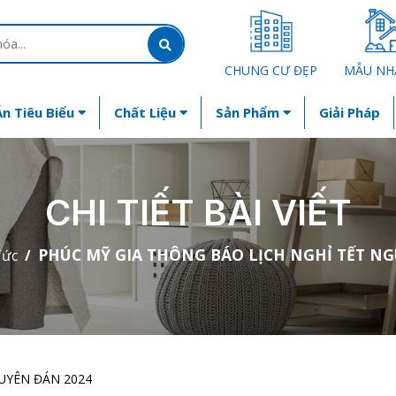
CHUNG CƯ ĐẸP
MẪU NH
n Tiêu Biểu
Chất Liệu
Sản Phẩm
Giải Pháp
CHI TIẾT BÀI VIẾT
PHÚC MỸ GIA THÔNG BÁO LỊCH NGHỈ TẾT NG
Tức
UYÊN ĐÁN 2024