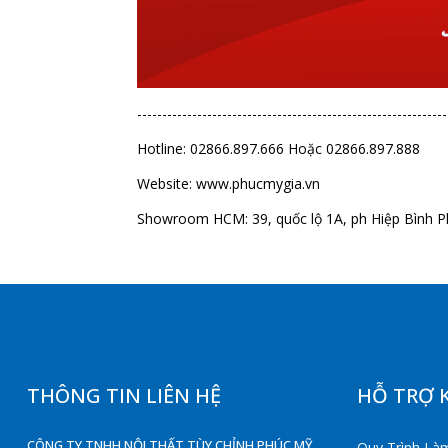
--------------------------------------------------------------
Hotline: 02866.897.666 Hoặc 02866.897.888
Website:
www.phucmygia.vn
Showroom HCM: 39, quốc lộ 1A, ph Hiệp Bình P
THÔNG TIN LIÊN HỆ
HỖ TRỢ 
CÔNG TY TNHH NỘI THẤT TÙY CHỈNH PHÚC MỸ
Quy Trình Làm