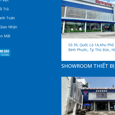
i Trả
anh Toán
 Giao Nhận
ảo Mật
Số 39, Quốc Lộ 1A,khu Phố 
Bình Phước, Tp Thủ Đức, H
SHOWROOM THIẾT BỊ 