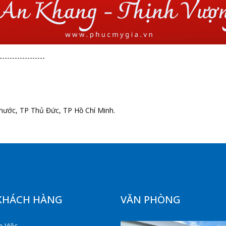
------------------
hước, TP Thủ Đức, TP Hồ Chí Minh.
KHÁCH HÀNG
VĂN PHÒNG
 Việc