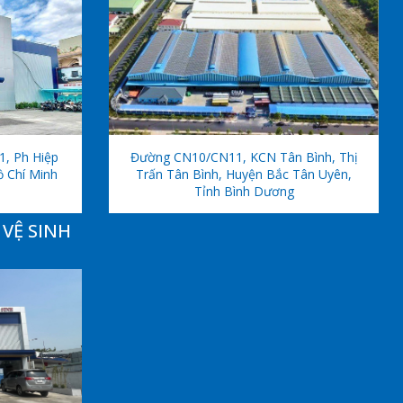
1, Ph Hiệp
Đường CN10/CN11, KCN Tân Bình, Thị
ồ Chí Minh
Trấn Tân Bình, Huyện Bắc Tân Uyên,
Tỉnh Bình Dương
VỆ SINH