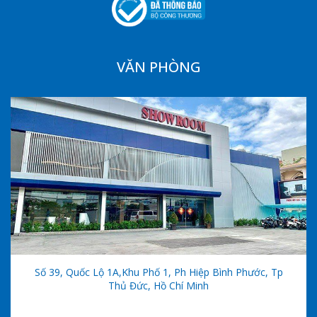
VĂN PHÒNG
Số 39, Quốc Lộ 1A,khu Phố 1, Ph Hiệp Bình Phước, Tp
Thủ Đức, Hồ Chí Minh