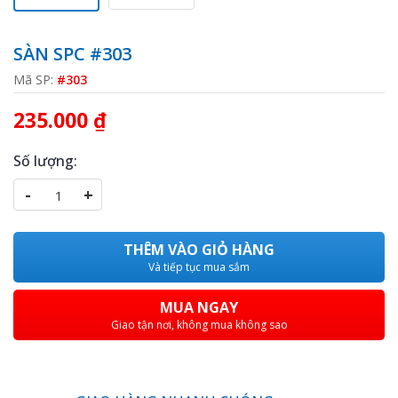
SÀN SPC #303
Mã SP:
#303
235.000 ₫
Số lượng:
-
+
THÊM VÀO GIỎ HÀNG
Và tiếp tục mua sắm
MUA NGAY
Giao tận nơi, không mua không sao