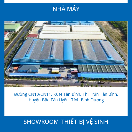
NHÀ MÁY
Đường CN10/CN11, KCN Tân Bình, Thị Trấn Tân Bình,
Huyện Bắc Tân Uyên, Tỉnh Bình Dương
SHOWROOM THIẾT BỊ VỆ SINH