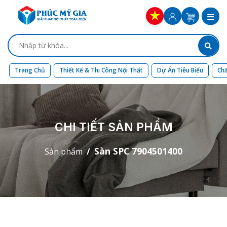
Trang Chủ
Thiết Kế & Thi Công Nội Thất
Dự Án Tiêu Biểu
Chấ
CHI TIẾT SẢN PHẨM
Sàn SPC 7904501400
Sản phẩm