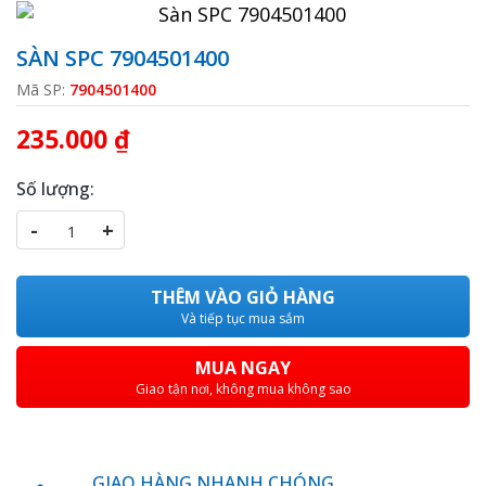
SÀN SPC 7904501400
Mã SP:
7904501400
235.000 ₫
Số lượng:
-
+
THÊM VÀO GIỎ HÀNG
Và tiếp tục mua sắm
MUA NGAY
Giao tận nơi, không mua không sao
GIAO HÀNG NHANH CHÓNG