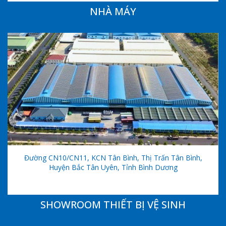
NHÀ MÁY
Đường CN10/CN11, KCN Tân Bình, Thị Trấn Tân Bình,
Huyện Bắc Tân Uyên, Tỉnh Bình Dương
SHOWROOM THIẾT BỊ VỆ SINH