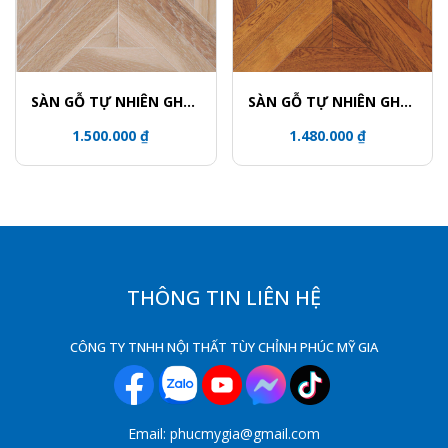
SÀN GỖ TỰ NHIÊN GHÉP
SÀN GỖ TỰ NHIÊN GHÉP
HOA VĂN - 5708
HOA VĂN - 5701
1.500.000 ₫
1.480.000 ₫
THÔNG TIN LIÊN HỆ
CÔNG TY TNHH NỘI THẤT TÙY CHỈNH PHÚC MỸ GIA
Email: phucmygia@gmail.com