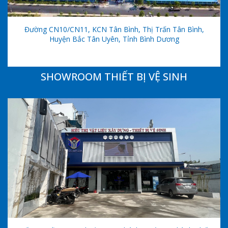
Đường CN10/CN11, KCN Tân Bình, Thị Trấn Tân Bình,
Huyện Bắc Tân Uyên, Tỉnh Bình Dương
SHOWROOM THIẾT BỊ VỆ SINH