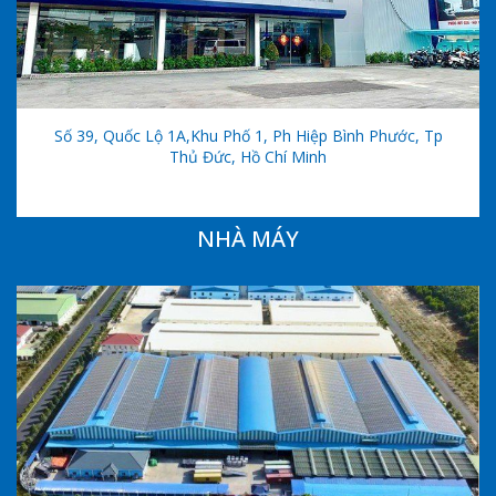
Số 39, Quốc Lộ 1A,khu Phố 1, Ph Hiệp Bình Phước, Tp
Thủ Đức, Hồ Chí Minh
NHÀ MÁY