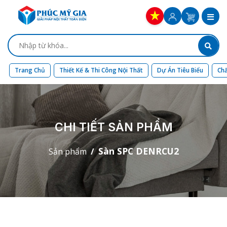
Trang Chủ
Thiết Kế & Thi Công Nội Thất
Dự Án Tiêu Biểu
Chấ
CHI TIẾT SẢN PHẨM
Sàn SPC DENRCU2
Sản phẩm