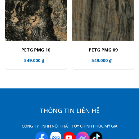
PETG PMG 10
PETG PMG 09
549.000 ₫
549.000 ₫
THÔNG TIN LIÊN HỆ
CÔNG TY TNHH NỘI THẤT TÙY CHỈNH PHÚC MỸ GIA