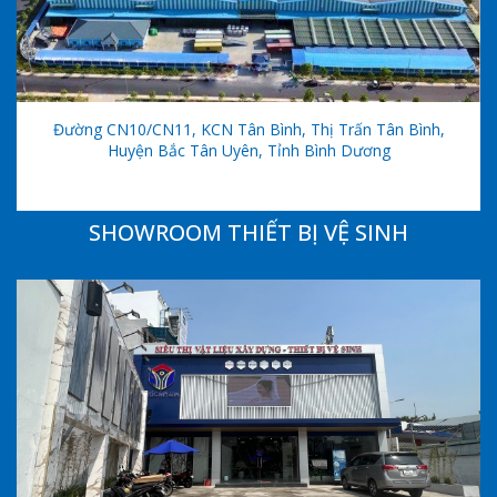
Đường CN10/CN11, KCN Tân Bình, Thị Trấn Tân Bình,
Huyện Bắc Tân Uyên, Tỉnh Bình Dương
SHOWROOM THIẾT BỊ VỆ SINH