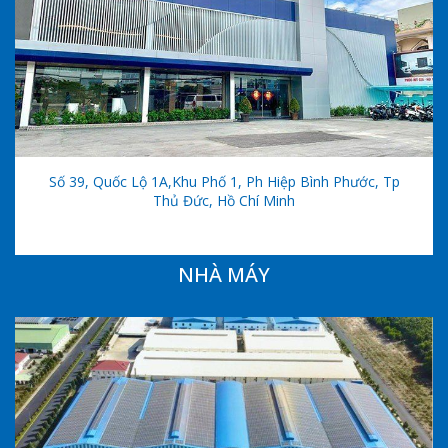
Số 39, Quốc Lộ 1A,khu Phố 1, Ph Hiệp Bình Phước, Tp
Thủ Đức, Hồ Chí Minh
NHÀ MÁY