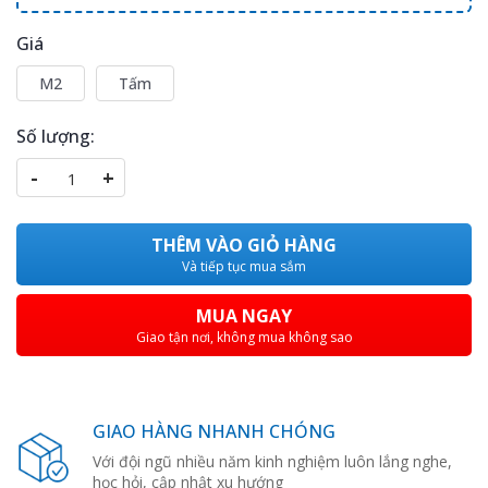
Giá
M2
Tấm
Số lượng:
-
+
THÊM VÀO GIỎ HÀNG
Và tiếp tục mua sắm
MUA NGAY
Giao tận nơi, không mua không sao
GIAO HÀNG NHANH CHÓNG
Với đội ngũ nhiều năm kinh nghiệm luôn lắng nghe,
học hỏi, cập nhật xu hướng