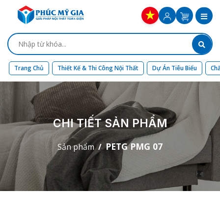
Trang Chủ
Thiết Kế & Thi Công Nội Thất
Dự Án Tiêu Biểu
Chấ
CHI TIẾT SẢN PHẨM
PETG PMG 07
Sản phẩm