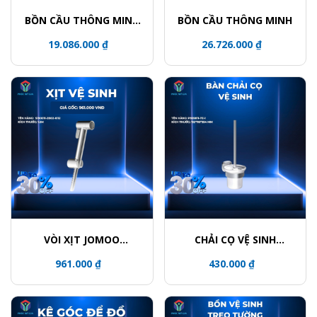
BỒN CẦU THÔNG MINH
BỒN CẦU THÔNG MINH
智能马桶 CERAMIC
19.086.000 ₫
26.726.000 ₫
TOILET
VÒI XỊT JOMOO
CHẢI CỌ VỆ SINH
S190011-2B02-I012
JOMOO P939811-7Z-1
961.000 ₫
430.000 ₫