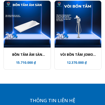
BỒN TẮM ÂM SÀN
VÒI BỒN TẮM JOMOO
JOMOO Y001407-1A01-
P38008-684/1B-1
15.710.000 ₫
12.370.000 ₫
I011
THÔNG TIN LIÊN HỆ