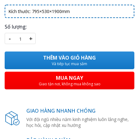
Kích thước: 795×530×1900mm
Số lượng:
-
+
THÊM VÀO GIỎ HÀNG
Và tiếp tục mua sắm
MUA NGAY
Giao tận nơi, không mua không sao
GIAO HÀNG NHANH CHÓNG
Với đội ngũ nhiều năm kinh nghiệm luôn lắng nghe,
học hỏi, cập nhật xu hướng