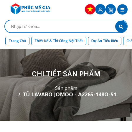
Trang Chủ
Thiết Kế & Thi Công Nội Thất
Dự Án Tiêu Biểu
Chấ
CHI TIẾT SẢN PHẨM
Sản phẩm
TỦ LAVABO JOMOO - A2265-148O-S1