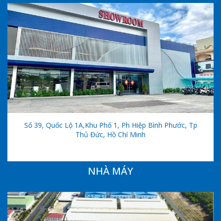
Số 39, Quốc Lộ 1A,khu Phố 1, Ph Hiệp Bình Phước, Tp
Thủ Đức, Hồ Chí Minh
NHÀ MÁY