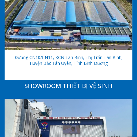
Đường CN10/CN11, KCN Tân Bình, Thị Trấn Tân Bình,
Huyện Bắc Tân Uyên, Tỉnh Bình Dương
SHOWROOM THIẾT BỊ VỆ SINH