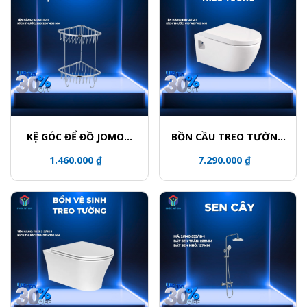
KỆ GÓC ĐỂ ĐỒ JOMOO
BỒN CẦU TREO TƯỜNG
937011-1D-1
JOMOO 1187-2/11Z-1
1.460.000 ₫
7.290.000 ₫