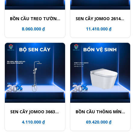
BỒN CẦU TREO TƯỜNG
SEN CÂY JOMOO 26140-
JOMOO 11413-2-2/11K-1
533/1B-1
8.060.000 ₫
11.410.000 ₫
SEN CÂY JOMOO 36632-
BỒN CẦU THÔNG MÌNH
146/1C-I011
JOMOO ZD8611-SA-
4.110.000 ₫
69.420.000 ₫
CJM220