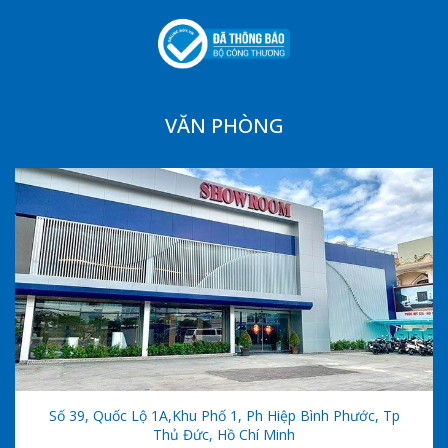
VĂN PHÒNG
Số 39, Quốc Lộ 1A,khu Phố 1, Ph Hiệp Bình Phước, Tp
Thủ Đức, Hồ Chí Minh