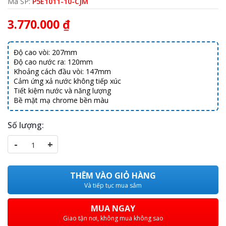
Mã SP:
P5E1011-10-CJM
3.770.000 ₫
Độ cao vòi: 207mm
Độ cao nước ra: 120mm
Khoảng cách đầu vòi: 147mm
Cảm ứng xả nước không tiếp xúc
Tiết kiệm nước và năng lượng
Bề mặt mạ chrome bền màu
Số lượng:
-
+
THÊM VÀO GIỎ HÀNG
Và tiếp tục mua sắm
MUA NGAY
Giao tận nơi, không mua không sao