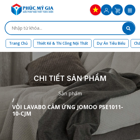
Trang Chủ
Thiết Kế & Thi Công Nội Thất
Dự Án Tiêu Biểu
Chấ
CHI TIẾT SẢN PHẨM
Sản phẩm
VÒI LAVABO CẢM ỨNG JOMOO P5E1011-
10-CJM