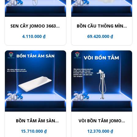
SEN CÂY JOMOO 36632-
BỒN CẦU THÔNG MÌNH
146/1C-I011
JOMOO ZD8611-SA-
4.110.000 ₫
69.420.000 ₫
CJM220
BỒN TẮM ÂM SÀN
VÒI BỒN TẮM JOMOO
JOMOO Y001407-1A01-
P38008-684/1B-1
15.710.000 ₫
12.370.000 ₫
I011