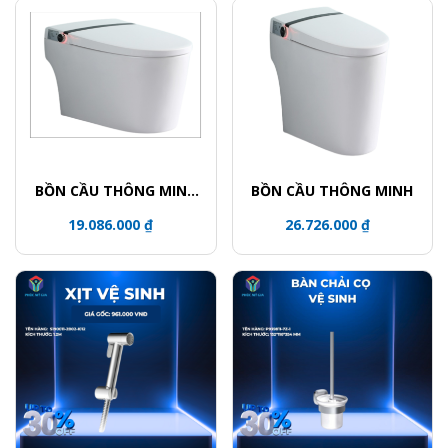
BỒN CẦU THÔNG MINH
BỒN CẦU THÔNG MINH
智能马桶 CERAMIC
19.086.000 ₫
26.726.000 ₫
TOILET