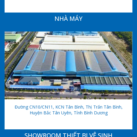
NHÀ MÁY
Đường CN10/CN11, KCN Tân Bình, Thị Trấn Tân Bình,
Huyện Bắc Tân Uyên, Tỉnh Bình Dương
SHOWROOM THIẾT BỊ VỆ SINH