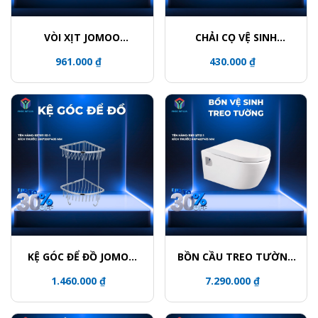
VÒI XỊT JOMOO
CHẢI CỌ VỆ SINH
S190011-2B02-I012
JOMOO P939811-7Z-1
961.000 ₫
430.000 ₫
KỆ GÓC ĐỂ ĐỒ JOMOO
BỒN CẦU TREO TƯỜNG
937011-1D-1
JOMOO 1187-2/11Z-1
1.460.000 ₫
7.290.000 ₫