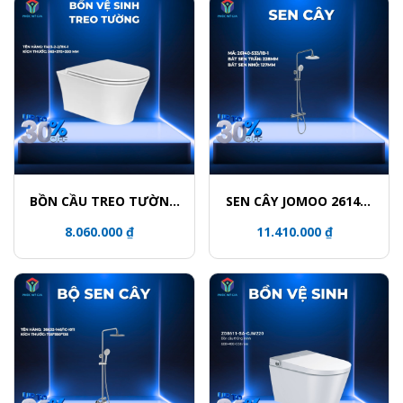
BỒN CẦU TREO TƯỜNG
SEN CÂY JOMOO 26140-
JOMOO 11413-2-2/11K-1
533/1B-1
8.060.000 ₫
11.410.000 ₫