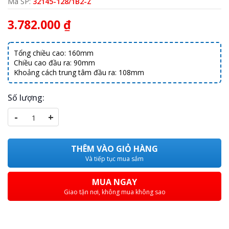
Mã SP:
32145-128/1B2-Z
3.782.000 ₫
Tổng chiều cao: 160mm
Chiều cao đầu ra: 90mm
Khoảng cách trung tâm đầu ra: 108mm
Số lượng:
-
+
THÊM VÀO GIỎ HÀNG
Và tiếp tục mua sắm
MUA NGAY
Giao tận nơi, không mua không sao