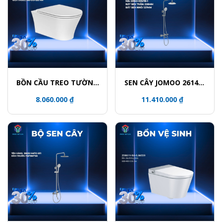
BỒN CẦU TREO TƯỜNG
SEN CÂY JOMOO 26140-
JOMOO 11413-2-2/11K-1
533/1B-1
8.060.000 ₫
11.410.000 ₫