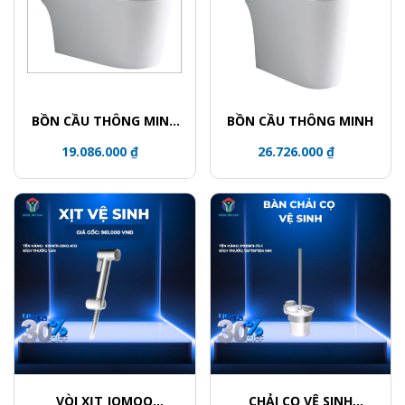
BỒN CẦU THÔNG MINH
BỒN CẦU THÔNG MINH
智能马桶 CERAMIC
19.086.000 ₫
26.726.000 ₫
TOILET
VÒI XỊT JOMOO
CHẢI CỌ VỆ SINH