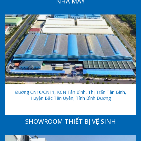
NHÀ MÁY
Đường CN10/CN11, KCN Tân Bình, Thị Trấn Tân Bình,
Huyện Bắc Tân Uyên, Tỉnh Bình Dương
SHOWROOM THIẾT BỊ VỆ SINH