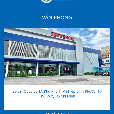
VĂN PHÒNG
Số 39, Quốc Lộ 1A,khu Phố 1, Ph Hiệp Bình Phước, Tp
Thủ Đức, Hồ Chí Minh