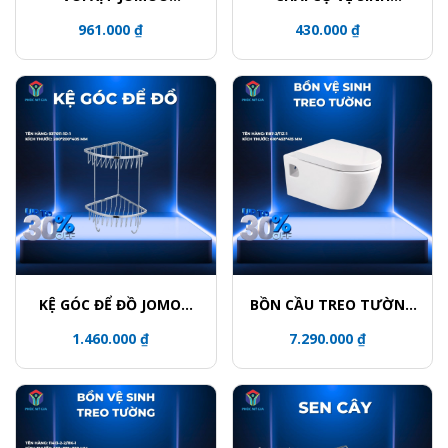
S190011-2B02-I012
JOMOO P939811-7Z-1
961.000 ₫
430.000 ₫
KỆ GÓC ĐỂ ĐỒ JOMOO
BỒN CẦU TREO TƯỜNG
937011-1D-1
JOMOO 1187-2/11Z-1
1.460.000 ₫
7.290.000 ₫