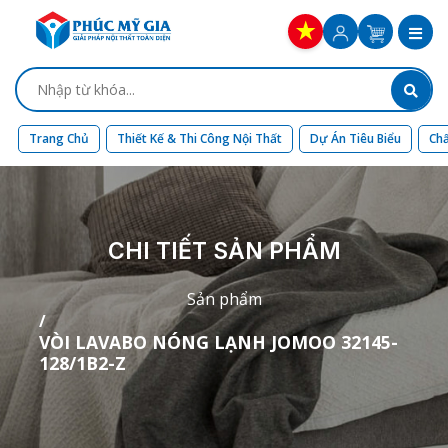
Trang Chủ
Thiết Kế & Thi Công Nội Thất
Dự Án Tiêu Biểu
Chấ
CHI TIẾT SẢN PHẨM
Sản phẩm
VÒI LAVABO NÓNG LẠNH JOMOO 32145-
128/1B2-Z