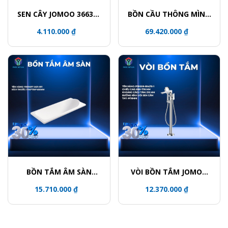
SEN CÂY JOMOO 36632-
BỒN CẦU THÔNG MÌNH
146/1C-I011
JOMOO ZD8611-SA-
4.110.000 ₫
69.420.000 ₫
CJM220
BỒN TẮM ÂM SÀN
VÒI BỒN TẮM JOMOO
JOMOO Y001407-1A01-
P38008-684/1B-1
15.710.000 ₫
12.370.000 ₫
I011