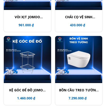
VÒI XỊT JOMOO
CHẢI CỌ VỆ SINH
S190011-2B02-I012
JOMOO P939811-7Z-1
961.000 ₫
430.000 ₫
KỆ GÓC ĐỂ ĐỒ JOMOO
BỒN CẦU TREO TƯỜNG
937011-1D-1
JOMOO 1187-2/11Z-1
1.460.000 ₫
7.290.000 ₫