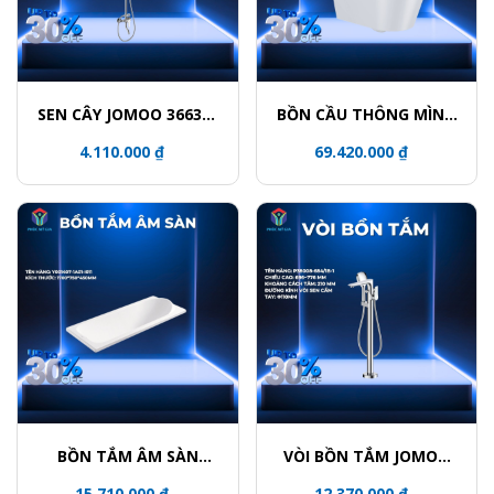
SEN CÂY JOMOO 36632-
BỒN CẦU THÔNG MÌNH
146/1C-I011
JOMOO ZD8611-SA-
4.110.000 ₫
69.420.000 ₫
CJM220
BỒN TẮM ÂM SÀN
VÒI BỒN TẮM JOMOO
JOMOO Y001407-1A01-
P38008-684/1B-1
15.710.000 ₫
12.370.000 ₫