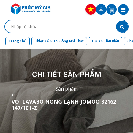
Trang Chủ
Thiết Kế & Thi Công Nội Thất
Dự Án Tiêu Biểu
Chấ
CHI TIẾT SẢN PHẨM
Sản phẩm
VÒI LAVABO NÓNG LẠNH JOMOO 32162-
147/1C1-Z