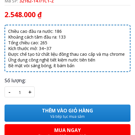
Mã SP:
32162-147/1C1-Z
2.548.000 ₫
Chiều cao đầu ra nước: 186
Khoảng cách tâm đầu ra: 133
Tổng chiều cao: 265
Kích thước mở: 34~37
Được chế tạo từ chất liệu đồng thau cao cấp và mạ chrome
Ứng dụng công nghệ tiết kiệm nước tiên tiến
Bề mặt vòi sáng bóng, ít bám bẩn
Số lượng:
-
+
THÊM VÀO GIỎ HÀNG
Và tiếp tục mua sắm
MUA NGAY