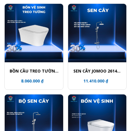
BỒN CẦU TREO TƯỜNG
SEN CÂY JOMOO 26140-
JOMOO 11413-2-2/11K-1
533/1B-1
8.060.000 ₫
11.410.000 ₫