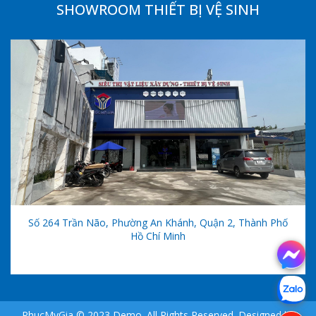
SHOWROOM THIẾT BỊ VỆ SINH
Số 264 Trần Não, Phường An Khánh, Quận 2, Thành Phố
Hồ Chí Minh
PhucMyGia © 2023 Demo. All Rights Reserved. Designed by