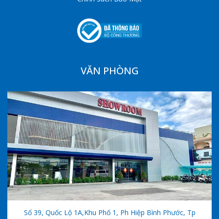
VĂN PHÒNG
Số 39, Quốc Lộ 1A,khu Phố 1, Ph Hiệp Bình Phước, Tp