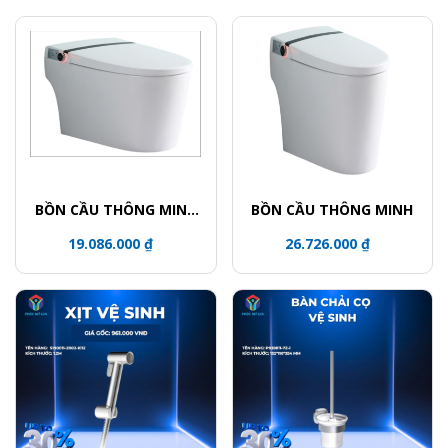
BỒN CẦU THÔNG MINH
BỒN CẦU THÔNG MINH
智能马桶 CERAMIC
19.086.000 ₫
26.726.000 ₫
TOILET