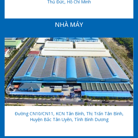
Thủ Đức, Hồ Chí Minh
NHÀ MÁY
Đường CN10/CN11, KCN Tân Bình, Thị Trấn Tân Bình,
Huyện Bắc Tân Uyên, Tỉnh Bình Dương