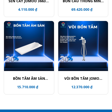
SEN CÂY JOMOO 36632-
BỒN CẦU THÔNG MÌNH
146/1C-I011
JOMOO ZD8611-SA-
4.110.000 ₫
69.420.000 ₫
CJM220
BỒN TẮM ÂM SÀN
VÒI BỒN TẮM JOMOO
JOMOO Y001407-1A01-
P38008-684/1B-1
15.710.000 ₫
12.370.000 ₫
I011