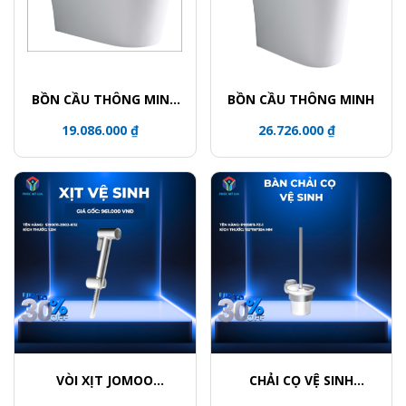
BỒN CẦU THÔNG MINH
BỒN CẦU THÔNG MINH
智能马桶 CERAMIC
19.086.000 ₫
26.726.000 ₫
TOILET
VÒI XỊT JOMOO
CHẢI CỌ VỆ SINH
S190011-2B02-I012
JOMOO P939811-7Z-1