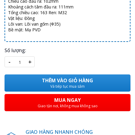
Chiều cao đầu ra: 102mm
Khoảng cách tâm đầu ra: 111mm
Tổng chiều cao: 163 Ren: M32
Vật liệu: Đồng
Lõi van: Lõi van gốm (Φ35)
Bề mặt: Mạ PVD
Số lượng:
-
+
THÊM VÀO GIỎ HÀNG
Và tiếp tục mua sắm
MUA NGAY
Giao tận nơi, không mua không sao
GIAO HÀNG NHANH CHÓNG