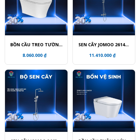
BỒN CẦU TREO TƯỜNG
SEN CÂY JOMOO 26140-
JOMOO 11413-2-2/11K-1
533/1B-1
8.060.000 ₫
11.410.000 ₫