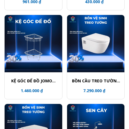
961.000 ₫
430.000 ₫
KỆ GÓC ĐỂ ĐỒ JOMOO
BỒN CẦU TREO TƯỜNG
937011-1D-1
JOMOO 1187-2/11Z-1
1.460.000 ₫
7.290.000 ₫