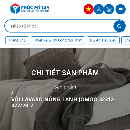
Trang Chủ
Thiết Kế & Thi Công Nội Thất
Dự Án Tiêu Biểu
Chấ
CHI TIẾT SẢN PHẨM
Sản phẩm
VÒI LAVABO NÓNG LẠNH JOMOO 32312-
477/2B-Z