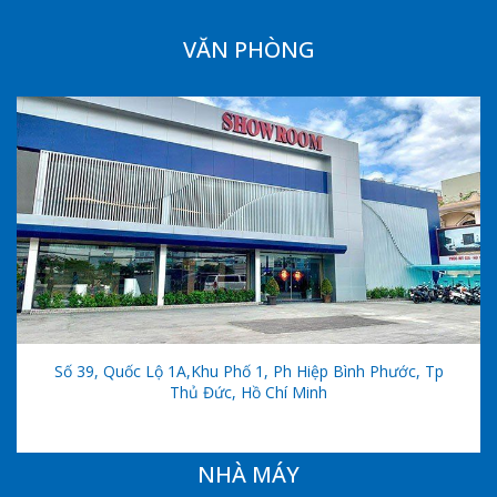
VĂN PHÒNG
Số 39, Quốc Lộ 1A,khu Phố 1, Ph Hiệp Bình Phước, Tp
Thủ Đức, Hồ Chí Minh
NHÀ MÁY