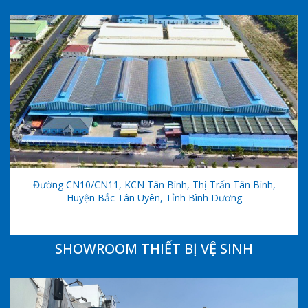
Đường CN10/CN11, KCN Tân Bình, Thị Trấn Tân Bình,
Huyện Bắc Tân Uyên, Tỉnh Bình Dương
SHOWROOM THIẾT BỊ VỆ SINH