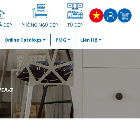
À ĐẸP
PHÒNG NGỦ ĐẸP
TỦ ĐẸP
Online Catalogs
PMG
Liên Hệ
/EA-Z