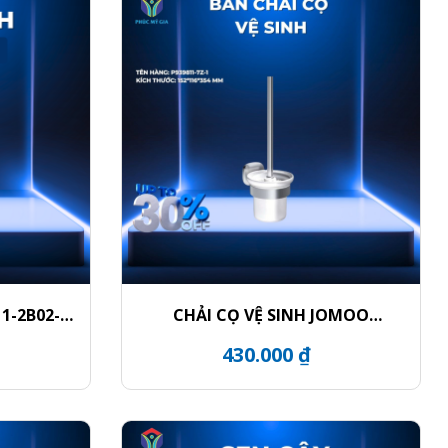
1-2B02-
CHẢI CỌ VỆ SINH JOMOO
P939811-7Z-1
430.000 ₫