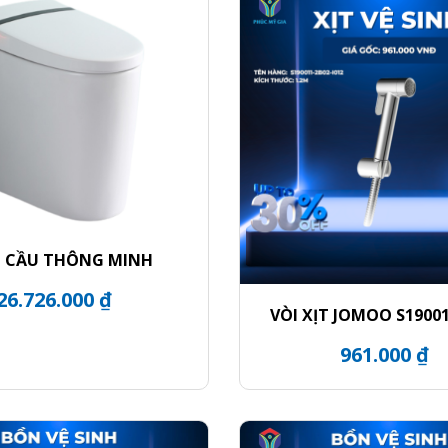
 CẦU THÔNG MINH
26.726.000 ₫
VÒI XỊT JOMOO S19001
I012
961.000 ₫