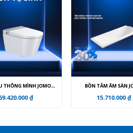
U THÔNG MÌNH JOMOO
BỒN TẮM ÂM SÀN 
D8611-SA-CJM220
Y001407-1A01-I0
69.420.000 ₫
15.710.000 ₫