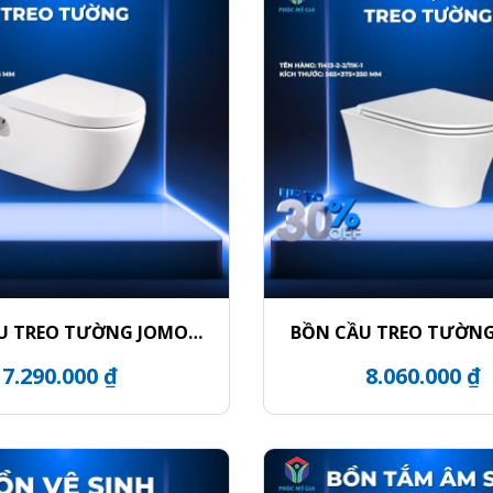
U TREO TƯỜNG JOMOO
BỒN CẦU TREO TƯỜN
1187-2/11Z-1
11413-2-2/11K-
7.290.000 ₫
8.060.000 ₫