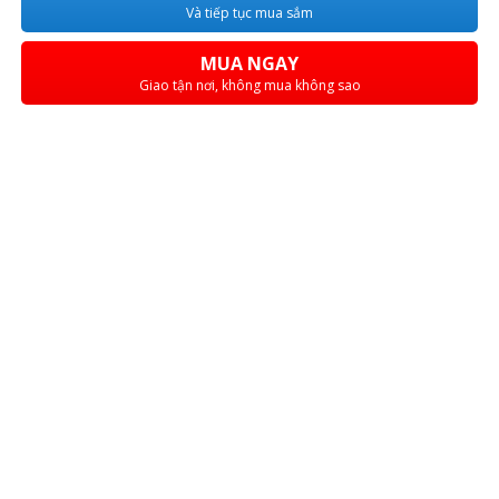
Và tiếp tục mua sắm
MUA NGAY
Giao tận nơi, không mua không sao