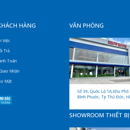
KHÁCH HÀNG
VĂN PHÒNG
 Việc
i Trả
anh Toán
 Giao Nhận
ảo Mật
Số 39, Quốc Lộ 1A,khu Phố 
Bình Phước, Tp Thủ Đức, H
SHOWROOM THIẾT BỊ 