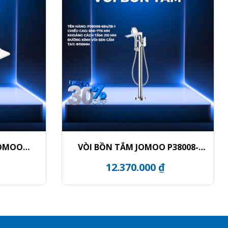
JOMOO
VÒI BỒN TẮM JOMOO P38008-
11
684/1B-1
12.370.000 ₫