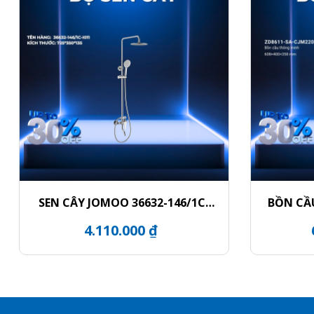
SEN CÂY JOMOO 36632-146/1C-
BỒN CẦ
I011
Z
4.110.000 ₫