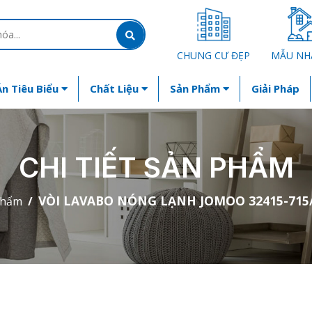
CHUNG CƯ ĐẸP
MẪU NH
n Tiêu Biểu
Chất Liệu
Sản Phẩm
Giải Pháp
CHI TIẾT SẢN PHẨM
VÒI LAVABO NÓNG LẠNH JOMOO 32415-715
phẩm