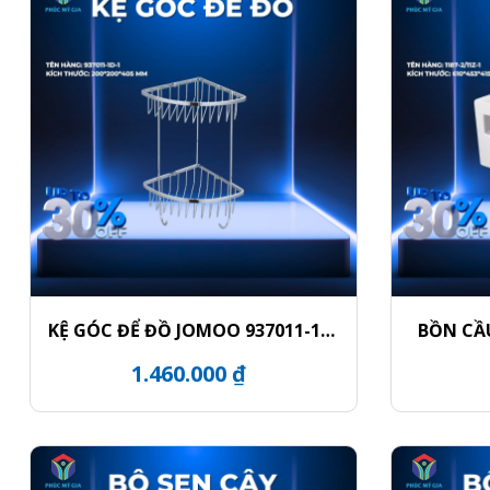
KỆ GÓC ĐỂ ĐỒ JOMOO 937011-1D-
BỒN CẦ
1
1.460.000 ₫