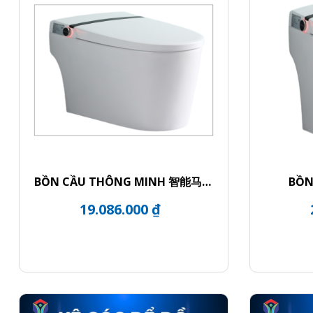
BỒN CẦU THÔNG MINH 智能马桶
BỒN
CERAMIC TOILET
19.086.000 ₫