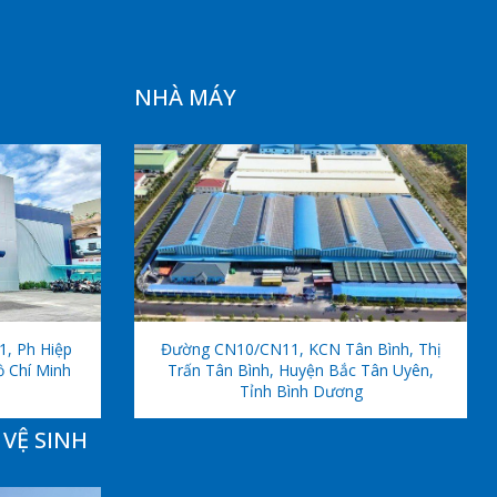
NHÀ MÁY
1, Ph Hiệp
Đường CN10/CN11, KCN Tân Bình, Thị
ồ Chí Minh
Trấn Tân Bình, Huyện Bắc Tân Uyên,
Tỉnh Bình Dương
VỆ SINH