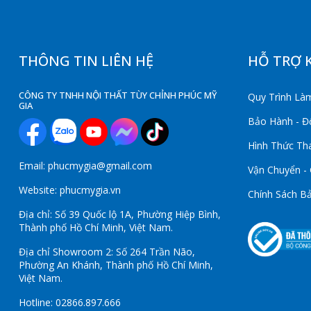
THÔNG TIN LIÊN HỆ
HỖ TRỢ 
CÔNG TY TNHH NỘI THẤT TÙY CHỈNH PHÚC MỸ
Quy Trình Làm
GIA
Bảo Hành - Đổ
Hình Thức Th
Email: phucmygia@gmail.com
Vận Chuyển -
Website: phucmygia.vn
Chính Sách B
Địa chỉ: Số 39 Quốc lộ 1A, Phường Hiệp Bình,
Thành phố Hồ Chí Minh, Việt Nam.
Địa chỉ Showroom 2: Số 264 Trần Não,
Phường An Khánh, Thành phố Hồ Chí Minh,
Việt Nam.
Hotline: 02866.897.666