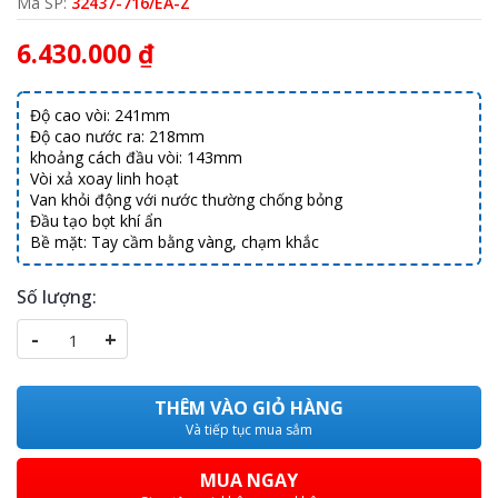
Mã SP:
32437-716/EA-Z
6.430.000 ₫
Độ cao vòi: 241mm
Độ cao nước ra: 218mm
khoảng cách đầu vòi: 143mm
Vòi xả xoay linh hoạt
Van khỏi động với nước thường chống bỏng
Đầu tạo bọt khí ẩn
Bề mặt: Tay cầm bằng vàng, chạm khắc
Số lượng:
-
+
THÊM VÀO GIỎ HÀNG
Và tiếp tục mua sắm
MUA NGAY