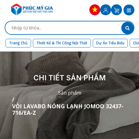
Trang Chủ
Thiết Kế & Thi Công Nội Thất
Dự Án Tiêu Biểu
Chấ
CHI TIẾT SẢN PHẨM
Sản phẩm
VÒI LAVABO NÓNG LẠNH JOMOO 32437-
716/EA-Z