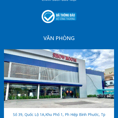
VĂN PHÒNG
Số 39, Quốc Lộ 1A,khu Phố 1, Ph Hiệp Bình Phước, Tp