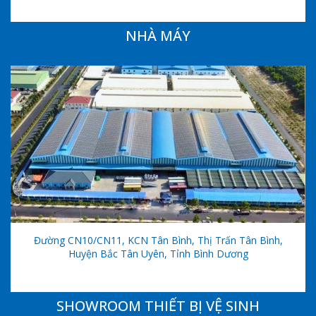
NHÀ MÁY
Đường CN10/CN11, KCN Tân Bình, Thị Trấn Tân Bình,
Huyện Bắc Tân Uyên, Tỉnh Bình Dương
SHOWROOM THIẾT BỊ VỆ SINH