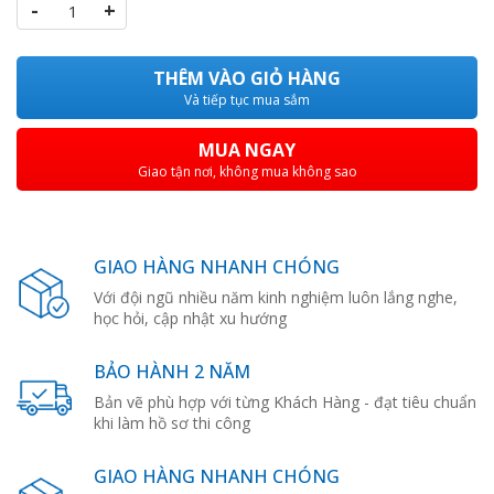
-
+
THÊM VÀO GIỎ HÀNG
Và tiếp tục mua sắm
MUA NGAY
Giao tận nơi, không mua không sao
GIAO HÀNG NHANH CHÓNG
Với đội ngũ nhiều năm kinh nghiệm luôn lắng nghe,
học hỏi, cập nhật xu hướng
BẢO HÀNH 2 NĂM
Bản vẽ phù hợp với từng Khách Hàng - đạt tiêu chuẩn
khi làm hồ sơ thi công
GIAO HÀNG NHANH CHÓNG