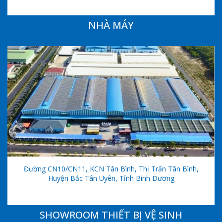
NHÀ MÁY
Đường CN10/CN11, KCN Tân Bình, Thị Trấn Tân Bình,
Huyện Bắc Tân Uyên, Tỉnh Bình Dương
SHOWROOM THIẾT BỊ VỆ SINH