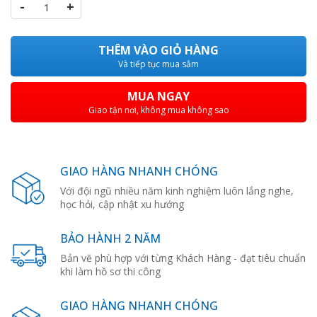
-
+
THÊM VÀO GIỎ HÀNG
Và tiếp tục mua sắm
MUA NGAY
Giao tận nơi, không mua không sao
GIAO HÀNG NHANH CHÓNG
Với đội ngũ nhiều năm kinh nghiệm luôn lắng nghe,
học hỏi, cập nhật xu hướng
BẢO HÀNH 2 NĂM
Bản vẽ phù hợp với từng Khách Hàng - đạt tiêu chuẩn
khi làm hồ sơ thi công
GIAO HÀNG NHANH CHÓNG