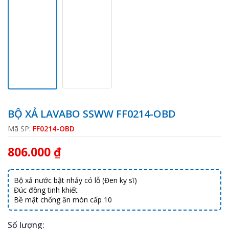
BỘ XẢ LAVABO SSWW FF0214-OBD
Mã SP:
FF0214-OBD
806.000 ₫
Bộ xả nước bật nhảy có lỗ (Đen kỵ sĩ)
Đúc đồng tinh khiết
Bề mặt chống ăn mòn cấp 10
Số lượng: