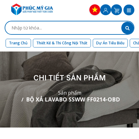
Trang Chủ
Thiết Kế & Thi Công Nội Thất
Dự Án Tiêu Biểu
Chấ
CHI TIẾT SẢN PHẨM
Sản phẩm
BỘ XẢ LAVABO SSWW FF0214-OBD