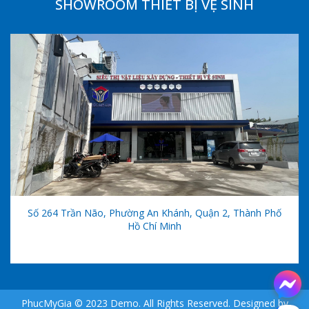
SHOWROOM THIẾT BỊ VỆ SINH
Số 264 Trần Não, Phường An Khánh, Quận 2, Thành Phố
Hồ Chí Minh
PhucMyGia © 2023 Demo. All Rights Reserved. Designed by