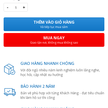
-
+
THÊM VÀO GIỎ HÀNG
Và tiếp tục mua sắm
MUA NGAY
Giao tận nơi, không mua không sao
GIAO HÀNG NHANH CHÓNG
Với đội ngũ nhiều năm kinh nghiệm luôn lắng nghe,
học hỏi, cập nhật xu hướng
BẢO HÀNH 2 NĂM
Bản vẽ phù hợp với từng Khách Hàng - đạt tiêu chuẩn
khi làm hồ sơ thi công