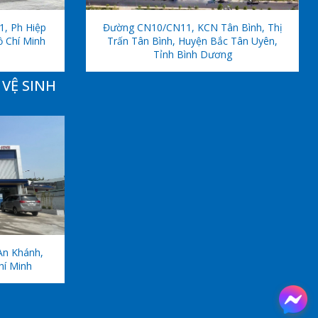
1, Ph Hiệp
Đường CN10/CN11, KCN Tân Bình, Thị
ồ Chí Minh
Trấn Tân Bình, Huyện Bắc Tân Uyên,
Tỉnh Bình Dương
VỆ SINH
An Khánh,
hí Minh