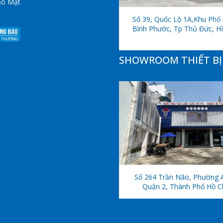
ảo Mật
Số 39, Quốc Lộ 1A,khu Phố 
Bình Phước, Tp Thủ Đức, H
SHOWROOM THIẾT BỊ 
Số 264 Trần Não, Phường 
Quận 2, Thành Phố Hồ C