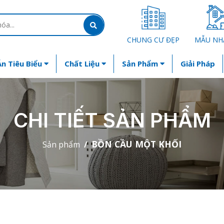
CHUNG CƯ ĐẸP
MẪU NH
n Tiêu Biểu
Chất Liệu
Sản Phẩm
Giải Pháp
CHI TIẾT SẢN PHẨM
BỒN CẦU MỘT KHỐI
Sản phẩm