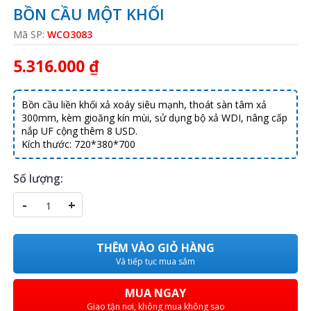
BỒN CẦU MỘT KHỐI
Mã SP:
WCO3083
5.316.000 ₫
Bồn cầu liền khối xả xoáy siêu mạnh, thoát sàn tâm xả
300mm, kèm gioăng kín mùi, sử dụng bộ xả WDI, nâng cấp
nắp UF cộng thêm 8 USD.
Kích thước: 720*380*700
Số lượng:
-
+
THÊM VÀO GIỎ HÀNG
Và tiếp tục mua sắm
MUA NGAY
Giao tận nơi, không mua không sao