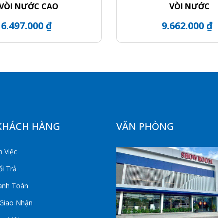
VÒI NƯỚC CAO
VÒI NƯỚC
6.497.000 ₫
9.662.000 ₫
KHÁCH HÀNG
VĂN PHÒNG
 Việc
i Trả
anh Toán
 Giao Nhận