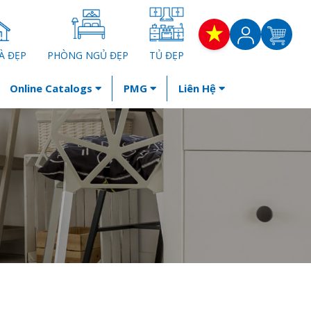
À ĐẸP
PHÒNG NGỦ ĐẸP
TỦ ĐẸP
Online Catalogs
PMG
Liên Hệ