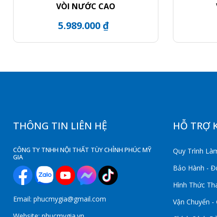
VÒI NƯỚC CAO
5.989.000 ₫
THÔNG TIN LIÊN HỆ
HỖ TRỢ 
CÔNG TY TNHH NỘI THẤT TÙY CHỈNH PHÚC MỸ
Quy Trình Làm
GIA
Bảo Hành - Đổ
Hình Thức Th
Email: phucmygia@gmail.com
Vận Chuyển -
Website: phucmygia.vn