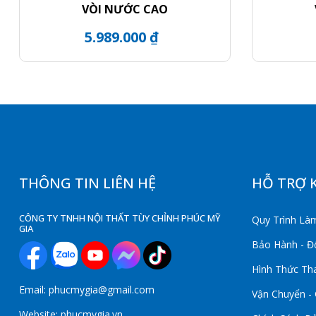
VÒI NƯỚC CAO
5.989.000 ₫
THÔNG TIN LIÊN HỆ
HỖ TRỢ 
CÔNG TY TNHH NỘI THẤT TÙY CHỈNH PHÚC MỸ
Quy Trình Làm
GIA
Bảo Hành - Đổ
Hình Thức Th
Email: phucmygia@gmail.com
Vận Chuyển -
Website: phucmygia.vn