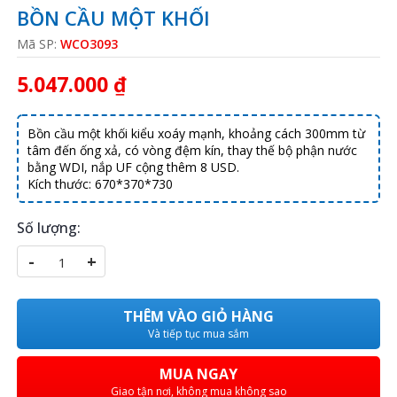
BỒN CẦU MỘT KHỐI
Mã SP:
WCO3093
5.047.000 ₫
Bồn cầu một khối kiểu xoáy mạnh, khoảng cách 300mm từ
tâm đến ống xả, có vòng đệm kín, thay thế bộ phận nước
bằng WDI, nắp UF cộng thêm 8 USD.
Kích thước: 670*370*730
Số lượng:
-
+
THÊM VÀO GIỎ HÀNG
Và tiếp tục mua sắm
MUA NGAY
Giao tận nơi, không mua không sao