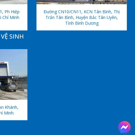
1, Ph Hiệp
Đường CN10/CN11, KCN Tân Bình, Thị
ồ Chí Minh
Trấn Tân Bình, Huyện Bắc Tân Uyên,
Tỉnh Bình Dương
VỆ SINH
An Khánh,
hí Minh