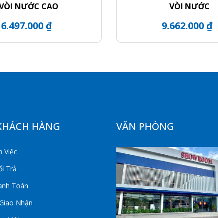
VÒI NƯỚC CAO
VÒI NƯỚC
6.497.000 ₫
9.662.000 ₫
KHÁCH HÀNG
VĂN PHÒNG
 Việc
i Trả
anh Toán
 Giao Nhận