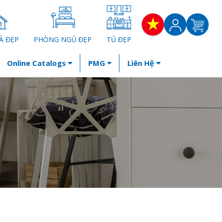
À ĐẸP
PHÒNG NGỦ ĐẸP
TỦ ĐẸP
Online Catalogs
PMG
Liên Hệ