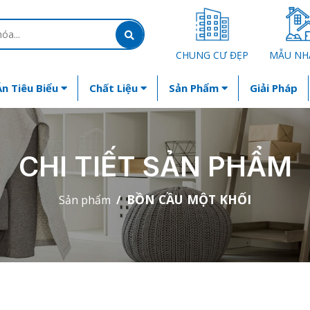
CHUNG CƯ ĐẸP
MẪU NH
n Tiêu Biểu
Chất Liệu
Sản Phẩm
Giải Pháp
CHI TIẾT SẢN PHẨM
BỒN CẦU MỘT KHỐI
Sản phẩm