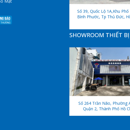
ảo Mật
Số 39, Quốc Lộ 1A,khu Phố 
Bình Phước, Tp Thủ Đức, H
SHOWROOM THIẾT BỊ 
Số 264 Trần Não, Phường 
Quận 2, Thành Phố Hồ C