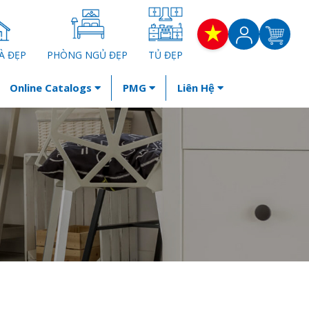
À ĐẸP
PHÒNG NGỦ ĐẸP
TỦ ĐẸP
Online Catalogs
PMG
Liên Hệ