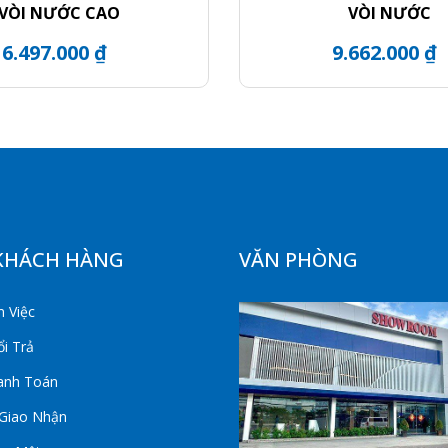
VÒI NƯỚC CAO
VÒI NƯỚC
6.497.000 ₫
9.662.000 ₫
KHÁCH HÀNG
VĂN PHÒNG
 Việc
i Trả
anh Toán
 Giao Nhận