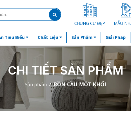
CHUNG CƯ ĐẸP
MẪU NH
n Tiêu Biểu
Chất Liệu
Sản Phẩm
Giải Pháp
CHI TIẾT SẢN PHẨM
BỒN CẦU MỘT KHỐI
Sản phẩm