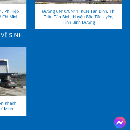
1, Ph Hiệp
Đường CN10/CN11, KCN Tân Bình, Thị
ồ Chí Minh
Trấn Tân Bình, Huyện Bắc Tân Uyên,
Tỉnh Bình Dương
VỆ SINH
An Khánh,
hí Minh