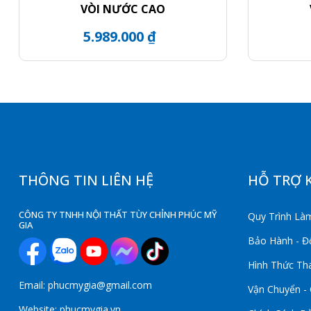
VÒI NƯỚC CAO
5.989.000 ₫
THÔNG TIN LIÊN HỆ
HỖ TRỢ 
CÔNG TY TNHH NỘI THẤT TÙY CHỈNH PHÚC MỸ
Quy Trình Làm
GIA
Bảo Hành - Đổ
Hình Thức Th
Email: phucmygia@gmail.com
Vận Chuyển -
Website: phucmygia.vn