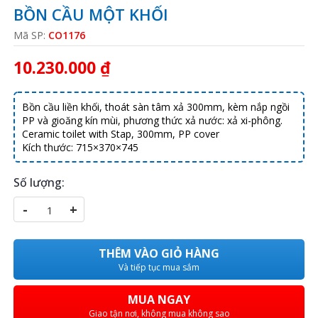
BỒN CẦU MỘT KHỐI
Mã SP:
CO1176
10.230.000 ₫
Bồn cầu liền khối, thoát sàn tâm xả 300mm, kèm nắp ngồi
PP và gioăng kín mùi, phương thức xả nước: xả xi-phông.
Ceramic toilet with Stap, 300mm, PP cover
Kích thước: 715×370×745
Số lượng:
-
+
THÊM VÀO GIỎ HÀNG
Và tiếp tục mua sắm
MUA NGAY
Giao tận nơi, không mua không sao