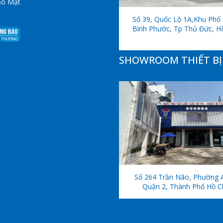
ảo Mật
Số 39, Quốc Lộ 1A,khu Phố 
Bình Phước, Tp Thủ Đức, H
SHOWROOM THIẾT BỊ 
Số 264 Trần Não, Phường 
Quận 2, Thành Phố Hồ C