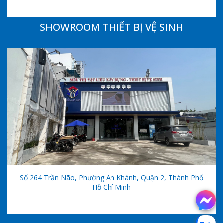
SHOWROOM THIẾT BỊ VỆ SINH
Số 264 Trần Não, Phường An Khánh, Quận 2, Thành Phố
Hồ Chí Minh