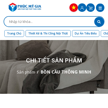
Trang Chủ
Thiết Kế & Thi Công Nội Thất
Dự Án Tiêu Biểu
Chấ
CHI TIẾT SẢN PHẨM
BỒN CẦU THÔNG MINH
Sản phẩm