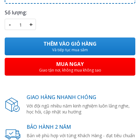
Số lượng:
-
+
THÊM VÀO GIỎ HÀNG
Và tiếp tục mua sắm
MUA NGAY
Giao tận nơi, không mua không sao
GIAO HÀNG NHANH CHÓNG
Với đội ngũ nhiều năm kinh nghiệm luôn lắng nghe,
học hỏi, cập nhật xu hướng
BẢO HÀNH 2 NĂM
Bản vẽ phù hợp với từng Khách Hàng - đạt tiêu chuẩn