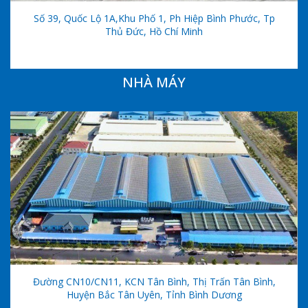
Số 39, Quốc Lộ 1A,khu Phố 1, Ph Hiệp Bình Phước, Tp
Thủ Đức, Hồ Chí Minh
NHÀ MÁY
Đường CN10/CN11, KCN Tân Bình, Thị Trấn Tân Bình,
Huyện Bắc Tân Uyên, Tỉnh Bình Dương