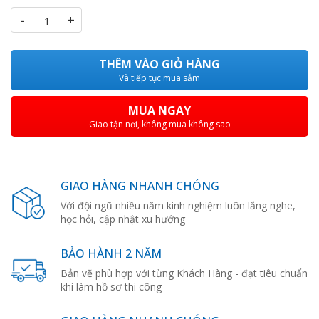
-
+
THÊM VÀO GIỎ HÀNG
Và tiếp tục mua sắm
MUA NGAY
Giao tận nơi, không mua không sao
GIAO HÀNG NHANH CHÓNG
Với đội ngũ nhiều năm kinh nghiệm luôn lắng nghe,
học hỏi, cập nhật xu hướng
BẢO HÀNH 2 NĂM
Bản vẽ phù hợp với từng Khách Hàng - đạt tiêu chuẩn
khi làm hồ sơ thi công