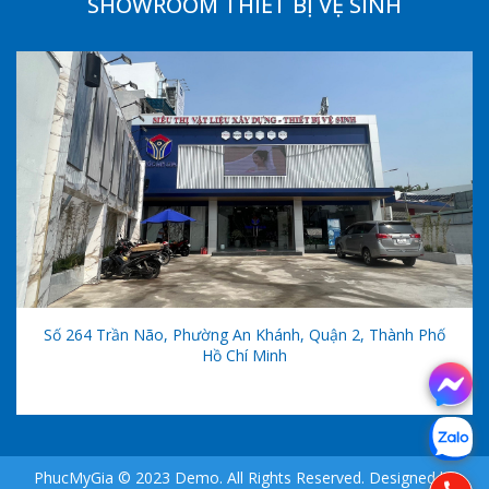
SHOWROOM THIẾT BỊ VỆ SINH
Số 264 Trần Não, Phường An Khánh, Quận 2, Thành Phố
Hồ Chí Minh
PhucMyGia © 2023 Demo. All Rights Reserved. Designed by