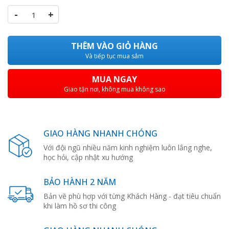
-
+
THÊM VÀO GIỎ HÀNG
Và tiếp tục mua sắm
MUA NGAY
Giao tận nơi, không mua không sao
GIAO HÀNG NHANH CHÓNG
Với đội ngũ nhiều năm kinh nghiệm luôn lắng nghe,
học hỏi, cập nhật xu hướng
BẢO HÀNH 2 NĂM
Bản vẽ phù hợp với từng Khách Hàng - đạt tiêu chuẩn
khi làm hồ sơ thi công