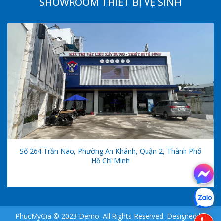
SHOWROOM THIẾT BỊ VỆ SINH
Số 264 Trần Não, Phường An Khánh, Quận 2, Thành Phố
Hồ Chí Minh
PhucMyGia © 2023 Demo. All Rights Reserved. Designed by