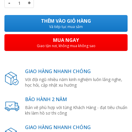
-
+
THÊM VÀO GIỎ HÀNG
Và tiếp tục mua sắm
MUA NGAY
Giao tận nơi, không mua không sao
GIAO HÀNG NHANH CHÓNG
Với đội ngũ nhiều năm kinh nghiệm luôn lắng nghe,
học hỏi, cập nhật xu hướng
BẢO HÀNH 2 NĂM
Bản vẽ phù hợp với từng Khách Hàng - đạt tiêu chuẩn
khi làm hồ sơ thi công
GIAO HÀNG NHANH CHÓNG