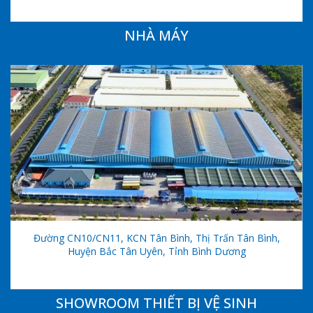
NHÀ MÁY
Đường CN10/CN11, KCN Tân Bình, Thị Trấn Tân Bình,
Huyện Bắc Tân Uyên, Tỉnh Bình Dương
SHOWROOM THIẾT BỊ VỆ SINH