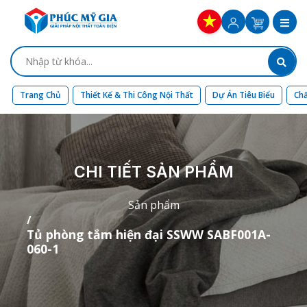
Trang Chủ
Thiết Kế & Thi Công Nội Thất
Dự Án Tiêu Biểu
Chấ
CHI TIẾT SẢN PHẨM
Sản phẩm
Tủ phòng tắm hiện đại SSWW SABF001A-
060-1