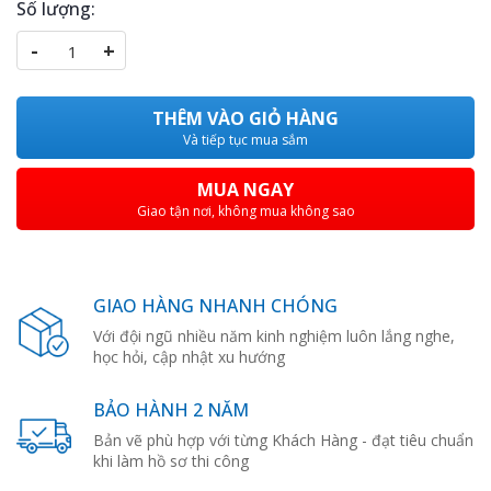
Số lượng:
-
+
THÊM VÀO GIỎ HÀNG
Và tiếp tục mua sắm
MUA NGAY
Giao tận nơi, không mua không sao
GIAO HÀNG NHANH CHÓNG
Với đội ngũ nhiều năm kinh nghiệm luôn lắng nghe,
học hỏi, cập nhật xu hướng
BẢO HÀNH 2 NĂM
Bản vẽ phù hợp với từng Khách Hàng - đạt tiêu chuẩn
khi làm hồ sơ thi công