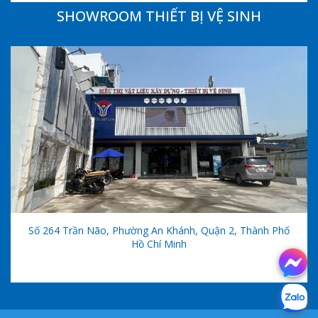
SHOWROOM THIẾT BỊ VỆ SINH
Số 264 Trần Não, Phường An Khánh, Quận 2, Thành Phố
Hồ Chí Minh