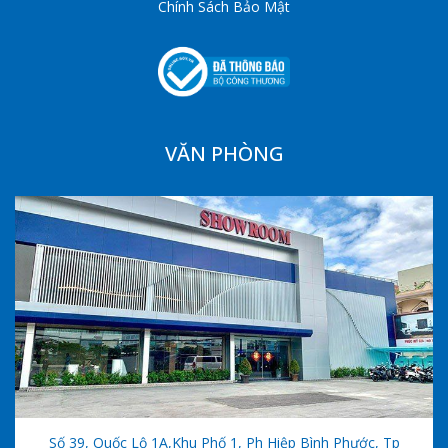
Chính Sách Bảo Mật
VĂN PHÒNG
Số 39, Quốc Lộ 1A,khu Phố 1, Ph Hiệp Bình Phước, Tp