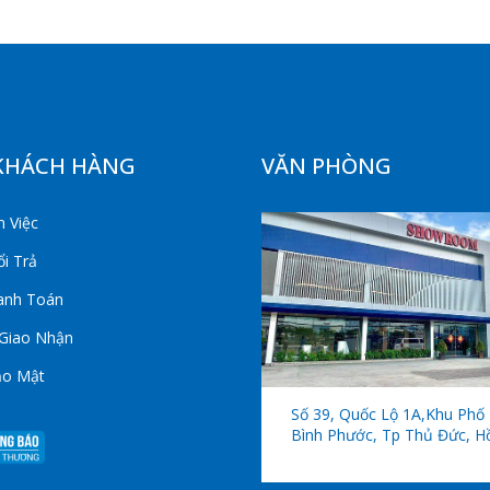
KHÁCH HÀNG
VĂN PHÒNG
 Việc
i Trả
anh Toán
 Giao Nhận
ảo Mật
Số 39, Quốc Lộ 1A,khu Phố 
Bình Phước, Tp Thủ Đức, H