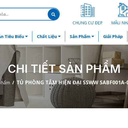
CHUNG CƯ ĐẸP
MẪU NH
n Tiêu Biểu
Chất Liệu
Sản Phẩm
Giải Pháp
CHI TIẾT SẢN PHẨM
TỦ PHÒNG TẮM HIỆN ĐẠI SSWW SABF001A-0
phẩm