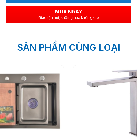
MUA NGAY
Giao tận nơi, không mua không sao
SẢN PHẨM CÙNG LOẠI