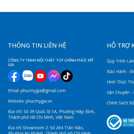
THÔNG TIN LIÊN HỆ
HỖ TRỢ 
CÔNG TY TNHH NỘI THẤT TÙY CHỈNH PHÚC MỸ
Quy Trình Làm
GIA
Bảo Hành - Đổ
Hình Thức Th
Email: phucmygia@gmail.com
Vận Chuyển -
Website: phucmygia.vn
Chính Sách B
Địa chỉ: Số 39 Quốc lộ 1A, Phường Hiệp Bình,
Thành phố Hồ Chí Minh, Việt Nam.
Địa chỉ Showroom 2: Số 264 Trần Não,
Phường An Khánh, Thành phố Hồ Chí Minh,