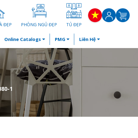
À ĐẸP
PHÒNG NGỦ ĐẸP
TỦ ĐẸP
Online Catalogs
PMG
Liên Hệ
80-1