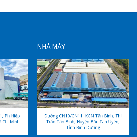
NHÀ MÁY
1, Ph Hiệp
Đường CN10/CN11, KCN Tân Bình, Thị
ồ Chí Minh
Trấn Tân Bình, Huyện Bắc Tân Uyên,
Tỉnh Bình Dương