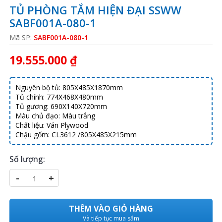
TỦ PHÒNG TẮM HIỆN ĐẠI SSWW
SABF001A-080-1
Mã SP:
SABF001A-080-1
19.555.000 ₫
Nguyên bộ tủ: 805X485X1870mm
Tủ chính: 774X468X480mm
Tủ gương: 690X140X720mm
Màu chủ đạo: Màu trắng
Chất liệu: Ván Plywood
Chậu gốm: CL3612 /805X485X215mm
Số lượng:
-
+
THÊM VÀO GIỎ HÀNG
Và tiếp tục mua sắm