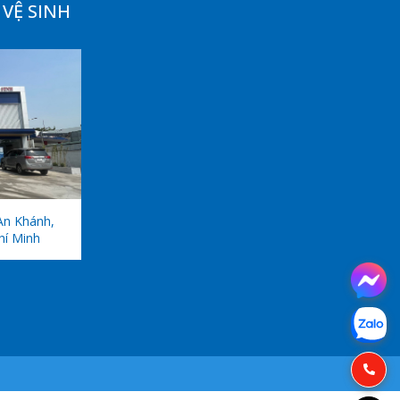
VỆ SINH
An Khánh,
hí Minh