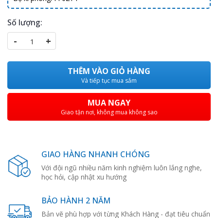
Số lượng:
-
+
THÊM VÀO GIỎ HÀNG
Và tiếp tục mua sắm
MUA NGAY
Giao tận nơi, không mua không sao
GIAO HÀNG NHANH CHÓNG
Với đội ngũ nhiều năm kinh nghiệm luôn lắng nghe,
học hỏi, cập nhật xu hướng
BẢO HÀNH 2 NĂM
Bản vẽ phù hợp với từng Khách Hàng - đạt tiêu chuẩn