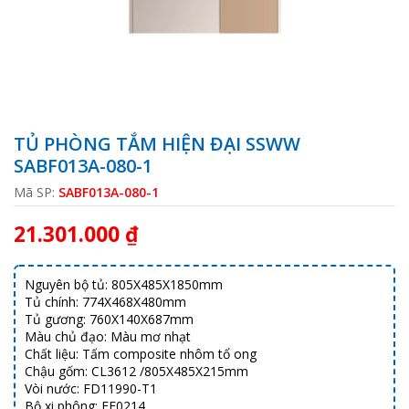
TỦ PHÒNG TẮM HIỆN ĐẠI SSWW
SABF013A-080-1
Mã SP:
SABF013A-080-1
21.301.000 ₫
Nguyên bộ tủ: 805X485X1850mm
Tủ chính: 774X468X480mm
Tủ gương: 760X140X687mm
Màu chủ đạo: Màu mơ nhạt
Chất liệu: Tấm composite nhôm tổ ong
Chậu gốm: CL3612 /805X485X215mm
Vòi nước: FD11990-T1
Bộ xi phông: FF0214