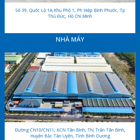
Số 39, Quốc Lộ 1A,khu Phố 1, Ph Hiệp Bình Phước, Tp
Thủ Đức, Hồ Chí Minh
NHÀ MÁY
Đường CN10/CN11, KCN Tân Bình, Thị Trấn Tân Bình,
Huyện Bắc Tân Uyên, Tỉnh Bình Dương