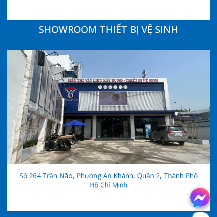
SHOWROOM THIẾT BỊ VỆ SINH
Số 264 Trần Não, Phường An Khánh, Quận 2, Thành Phố
Hồ Chí Minh