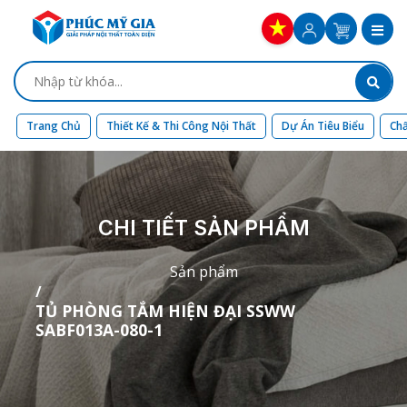
Trang Chủ
Thiết Kế & Thi Công Nội Thất
Dự Án Tiêu Biểu
Chấ
CHI TIẾT SẢN PHẨM
Sản phẩm
TỦ PHÒNG TẮM HIỆN ĐẠI SSWW
SABF013A-080-1