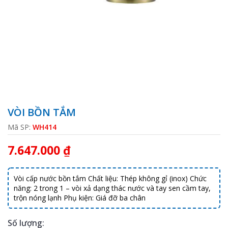
VÒI BỒN TẮM
Mã SP:
WH414
7.647.000 ₫
Vòi cấp nước bồn tắm Chất liệu: Thép không gỉ (inox) Chức
năng: 2 trong 1 – vòi xả dạng thác nước và tay sen cầm tay,
trộn nóng lạnh Phụ kiện: Giá đỡ ba chân
Số lượng: