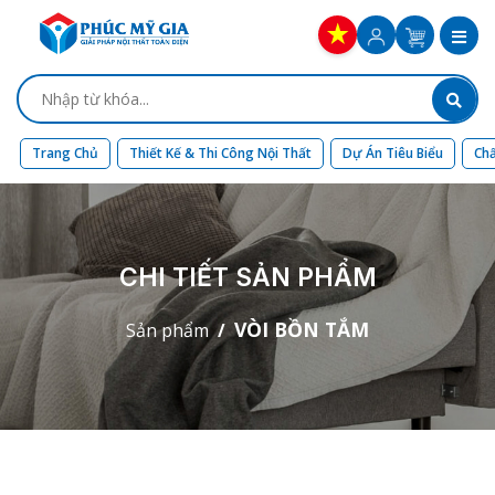
Trang Chủ
Thiết Kế & Thi Công Nội Thất
Dự Án Tiêu Biểu
Chấ
CHI TIẾT SẢN PHẨM
VÒI BỒN TẮM
Sản phẩm