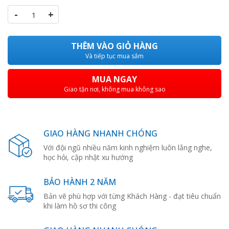
-
+
THÊM VÀO GIỎ HÀNG
Và tiếp tục mua sắm
MUA NGAY
Giao tận nơi, không mua không sao
GIAO HÀNG NHANH CHÓNG
Với đội ngũ nhiều năm kinh nghiệm luôn lắng nghe,
học hỏi, cập nhật xu hướng
BẢO HÀNH 2 NĂM
Bản vẽ phù hợp với từng Khách Hàng - đạt tiêu chuẩn
khi làm hồ sơ thi công