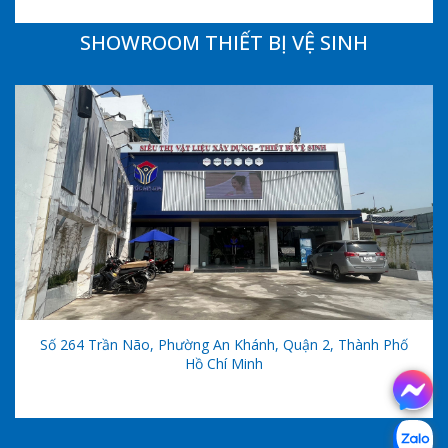
SHOWROOM THIẾT BỊ VỆ SINH
Số 264 Trần Não, Phường An Khánh, Quận 2, Thành Phố
Hồ Chí Minh