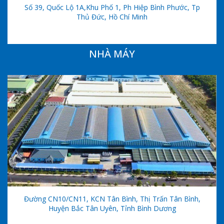
Số 39, Quốc Lộ 1A,khu Phố 1, Ph Hiệp Bình Phước, Tp
Thủ Đức, Hồ Chí Minh
NHÀ MÁY
Đường CN10/CN11, KCN Tân Bình, Thị Trấn Tân Bình,
Huyện Bắc Tân Uyên, Tỉnh Bình Dương