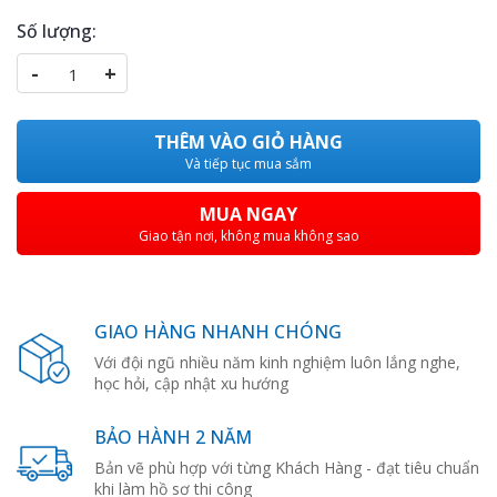
Số lượng:
-
+
THÊM VÀO GIỎ HÀNG
Và tiếp tục mua sắm
MUA NGAY
Giao tận nơi, không mua không sao
GIAO HÀNG NHANH CHÓNG
Với đội ngũ nhiều năm kinh nghiệm luôn lắng nghe,
học hỏi, cập nhật xu hướng
BẢO HÀNH 2 NĂM
Bản vẽ phù hợp với từng Khách Hàng - đạt tiêu chuẩn
khi làm hồ sơ thi công