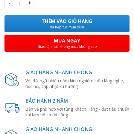
-
+
THÊM VÀO GIỎ HÀNG
Và tiếp tục mua sắm
MUA NGAY
Giao tận nơi, không mua không sao
GIAO HÀNG NHANH CHÓNG
Với đội ngũ nhiều năm kinh nghiệm luôn lắng nghe,
học hỏi, cập nhật xu hướng
BẢO HÀNH 2 NĂM
Bản vẽ phù hợp với từng Khách Hàng - đạt tiêu chuẩn
khi làm hồ sơ thi công
GIAO HÀNG NHANH CHÓNG