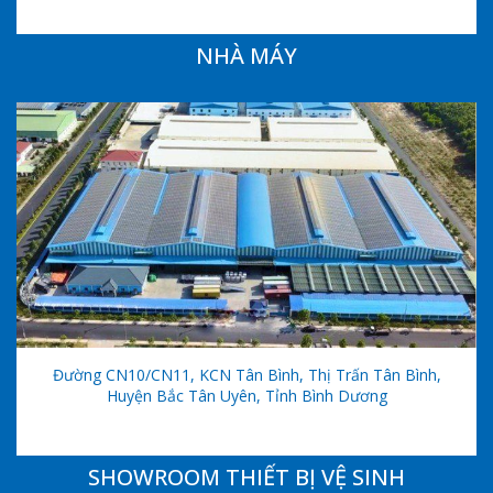
NHÀ MÁY
Đường CN10/CN11, KCN Tân Bình, Thị Trấn Tân Bình,
Huyện Bắc Tân Uyên, Tỉnh Bình Dương
SHOWROOM THIẾT BỊ VỆ SINH