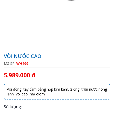
VÒI NƯỚC CAO
Mã SP:
WH499
5.989.000 ₫
Vòi đồng, tay cầm bằng hợp kim kẽm, 2 ống, trộn nước nóng
lạnh, vòi cao, mạ crôm
Số lượng: