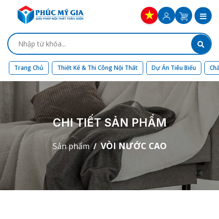
Trang Chủ
Thiết Kế & Thi Công Nội Thất
Dự Án Tiêu Biểu
Chấ
CHI TIẾT SẢN PHẨM
VÒI NƯỚC CAO
Sản phẩm