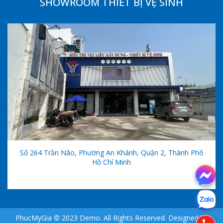
SHOWROOM THIẾT BỊ VỆ SINH
Số 264 Trần Não, Phường An Khánh, Quận 2, Thành Phố
Hồ Chí Minh
PhucMyGia © 2023 Demo. All Rights Reserved. Designed by