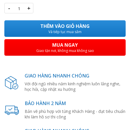
-
+
THÊM VÀO GIỎ HÀNG
Và tiếp tục mua sắm
MUA NGAY
Giao tận nơi, không mua không sao
GIAO HÀNG NHANH CHÓNG
Với đội ngũ nhiều năm kinh nghiệm luôn lắng nghe,
học hỏi, cập nhật xu hướng
BẢO HÀNH 2 NĂM
Bản vẽ phù hợp với từng Khách Hàng - đạt tiêu chuẩn
khi làm hồ sơ thi công